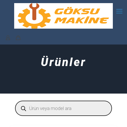
Ürünler
Products
search