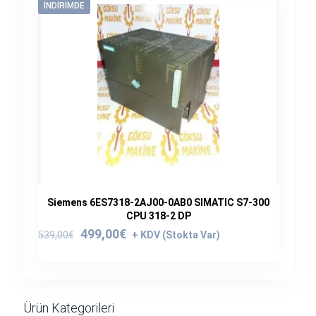
İNDIRIMDE
Siemens 6ES7318-2AJ00-0AB0 SIMATIC S7-300
CPU 318-2 DP
Orijinal
Şu
499,00
€
539,00
€
fiyat:
andaki
539,00€.
fiyat:
499,00€.
Ürün Kategorileri