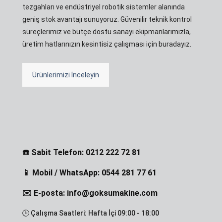
tezgahları ve endüstriyel robotik sistemler alanında
geniş stok avantajı sunuyoruz. Güvenilir teknik kontrol
süreçlerimiz ve bütçe dostu sanayi ekipmanlarımızla,
üretim hatlarınızın kesintisiz çalışması için buradayız.
Ürünlerimizi İnceleyin
☎️ Sabit Telefon: 0212 222 72 81
📱 Mobil / WhatsApp: 0544 281 77 61
✉️ E-posta: info@goksumakine.com
🕒 Çalışma Saatleri: Hafta İçi 09:00 - 18:00