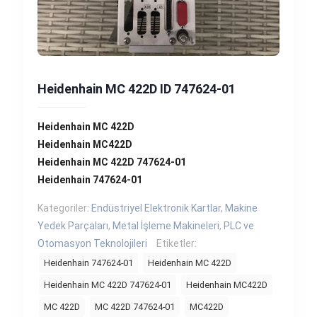
Heidenhain MC 422D ID 747624-01
Heidenhain MC 422D
Heidenhain MC422D
Heidenhain MC 422D 747624-01
Heidenhain 747624-01
Kategoriler:
Endüstriyel Elektronik Kartlar
,
Makine
Yedek Parçaları
,
Metal İşleme Makineleri
,
PLC ve
Otomasyon Teknolojileri
Etiketler:
Heidenhain 747624-01
Heidenhain MC 422D
Heidenhain MC 422D 747624-01
Heidenhain MC422D
MC 422D
MC 422D 747624-01
MC422D