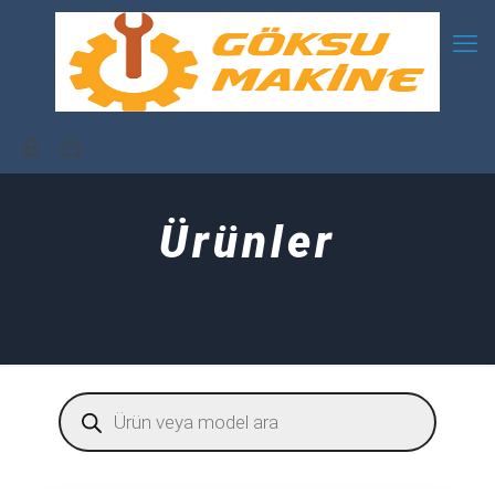
Ürünler
Products
search