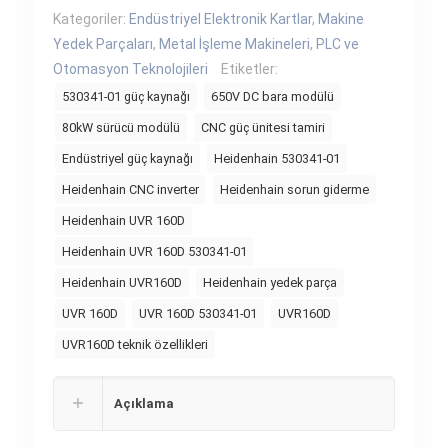
Kategoriler:
Endüstriyel Elektronik Kartlar
,
Makine
Yedek Parçaları
,
Metal İşleme Makineleri
,
PLC ve
Otomasyon Teknolojileri
Etiketler:
530341-01 güç kaynağı
650V DC bara modülü
80kW sürücü modülü
CNC güç ünitesi tamiri
Endüstriyel güç kaynağı
Heidenhain 530341-01
Heidenhain CNC inverter
Heidenhain sorun giderme
Heidenhain UVR 160D
Heidenhain UVR 160D 530341-01
Heidenhain UVR160D
Heidenhain yedek parça
UVR 160D
UVR 160D 530341-01
UVR160D
UVR160D teknik özellikleri
Açıklama