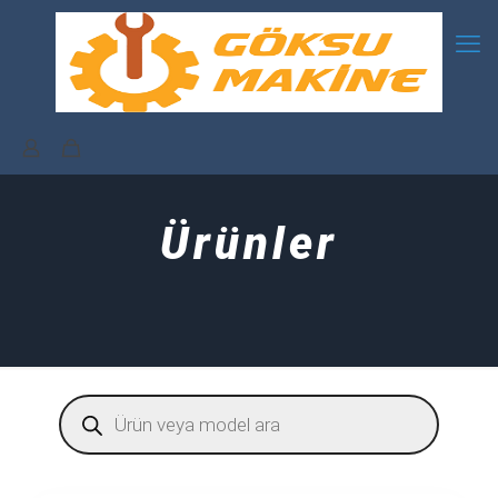
Ürünler
Products
search