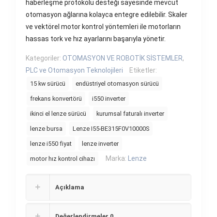
haberleşme protokolü desteği sayesinde mevcut
otomasyon ağlarına kolayca entegre edilebilir. Skaler
ve vektörel motor kontrol yöntemleri ile motorların
hassas tork ve hız ayarlarını başarıyla yönetir.
Kategoriler:
OTOMASYON VE ROBOTİK SİSTEMLER
,
PLC ve Otomasyon Teknolojileri
Etiketler:
15 kw sürücü
endüstriyel otomasyon sürücü
frekans konvertörü
i550 inverter
ikinci el lenze sürücü
kurumsal faturalı inverter
lenze bursa
Lenze I55-BE315F0V10000S
lenze i550 fiyat
lenze inverter
Marka:
Lenze
motor hız kontrol cihazı
Açıklama
Değerlendirmeler
0