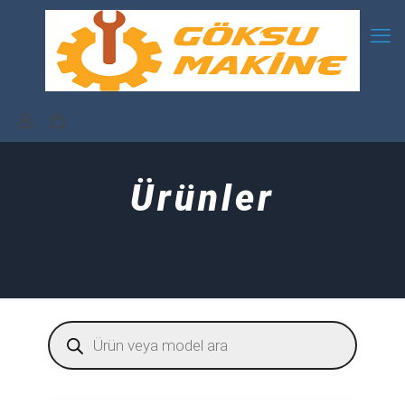
Ürünler
Products
search