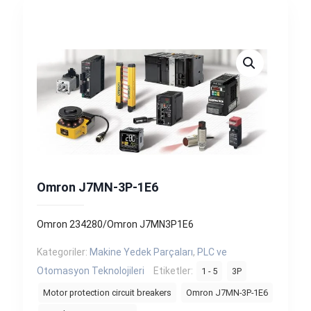
Omron J7MN-3P-1E6
Omron 234280/Omron J7MN3P1E6
Kategoriler:
Makine Yedek Parçaları
,
PLC ve
Otomasyon Teknolojileri
Etiketler:
1 - 5
3P
Motor protection circuit breakers
Omron J7MN-3P-1E6