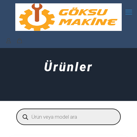
Ürünler
Products
search