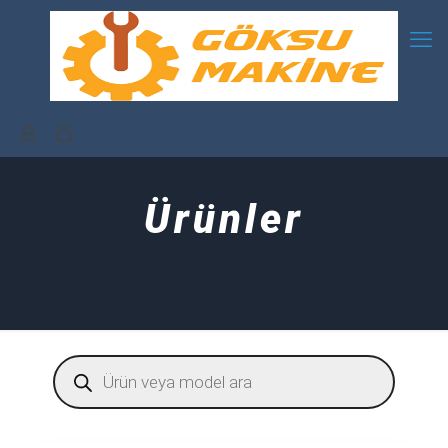
Ürünler
Products
search