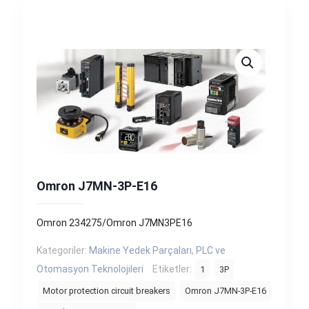
Omron J7MN-3P-E16
Omron 234275/Omron J7MN3PE16
Kategoriler:
Makine Yedek Parçaları
,
PLC ve
Otomasyon Teknolojileri
Etiketler:
1
3P
Motor protection circuit breakers
Omron J7MN-3P-E16