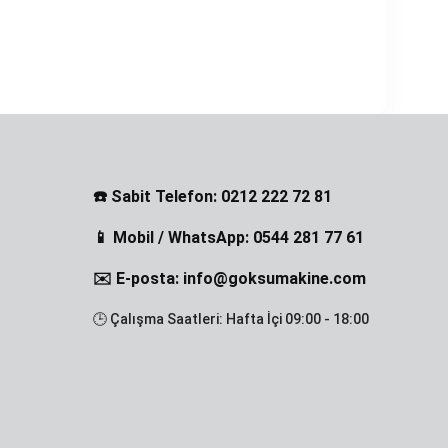
☎️ Sabit Telefon: 0212 222 72 81
📱 Mobil / WhatsApp: 0544 281 77 61
✉️ E-posta: info@goksumakine.com
🕒 Çalışma Saatleri: Hafta İçi 09:00 - 18:00