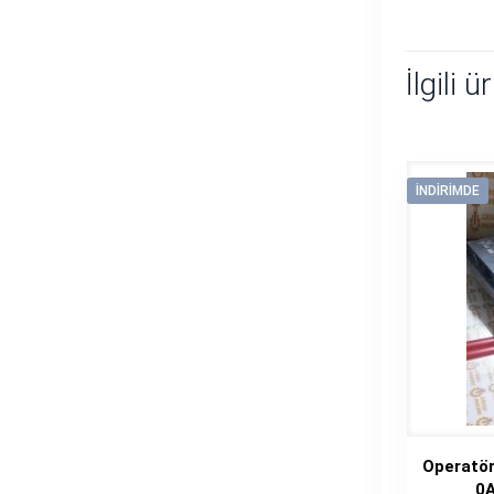
İlgili ü
İNDIRIMDE
Operatö
0A