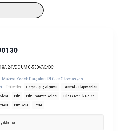
890130
 18A 24VDC UM 0-550VAC/DC
r:
Makine Yedek Parçaları
,
PLC ve Otomasyon
ri
Etiketler:
Gerçek güç ölçümü
Güvenlik Ekipmanları
ölesi
Pilz
Pilz Emniyet Rölesi
Pilz Güvenlik Rölesi
erdesi
Pilz Röle
Röle
çıklama