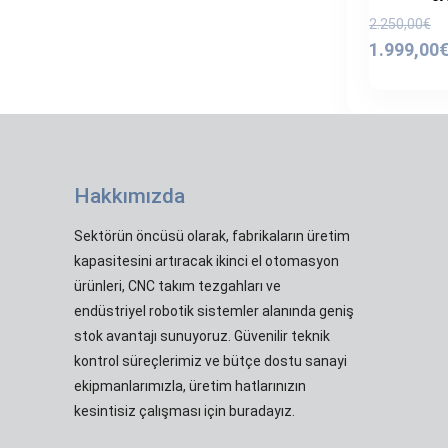
O
2.250,00
€
f
1.999,00
2
Hakkımızda
Sektörün öncüsü olarak, fabrikaların üretim
kapasitesini artıracak ikinci el otomasyon
ürünleri, CNC takım tezgahları ve
endüstriyel robotik sistemler alanında geniş
stok avantajı sunuyoruz. Güvenilir teknik
kontrol süreçlerimiz ve bütçe dostu sanayi
ekipmanlarımızla, üretim hatlarınızın
kesintisiz çalışması için buradayız.