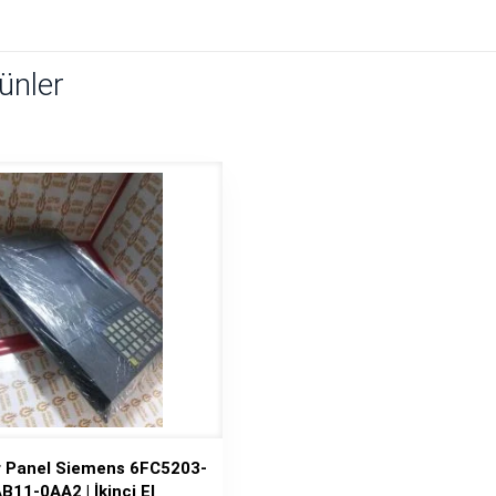
rünler
r Panel Siemens 6FC5203-
B11-0AA2 | İkinci El