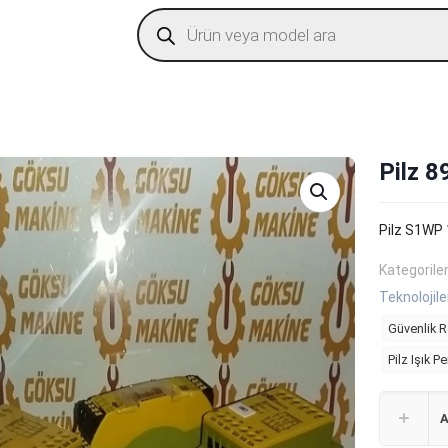
Products
search
Pilz 
Pilz S1WP
Kategorile
Teknolojile
Güvenlik R
Pilz Işık P
A