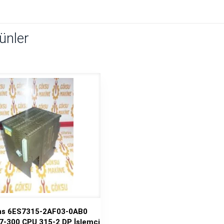
rünler
s 6ES7315-2AF03-0AB0
7-300 CPU 315-2 DP İşlemci