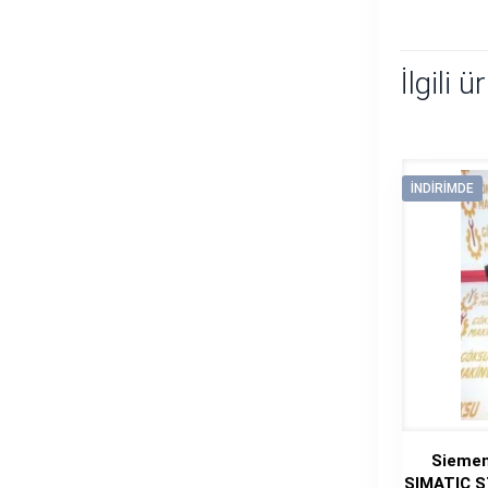
İlgili ü
İNDIRIMDE
Siemen
SIMATIC S