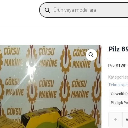
Products
search
Pilz 
Pilz S1WP
Kategorile
Teknolojile
Güvenlik R
Pilz Işık P
A