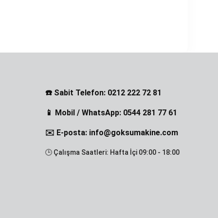
☎️ Sabit Telefon: 0212 222 72 81
📱 Mobil / WhatsApp: 0544 281 77 61
✉️ E-posta: info@goksumakine.com
🕒 Çalışma Saatleri: Hafta İçi 09:00 - 18:00