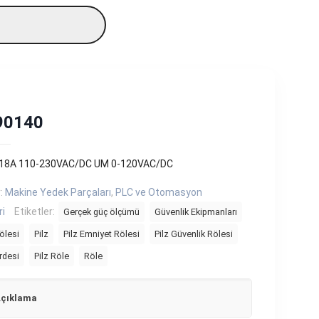
890140
 18A 110-230VAC/DC UM 0-120VAC/DC
r:
Makine Yedek Parçaları
,
PLC ve Otomasyon
ri
Etiketler:
Gerçek güç ölçümü
Güvenlik Ekipmanları
ölesi
Pilz
Pilz Emniyet Rölesi
Pilz Güvenlik Rölesi
erdesi
Pilz Röle
Röle
çıklama