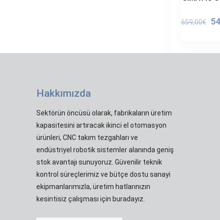
Or
54
659,00
€
fi
65
Hakkımızda
Sektörün öncüsü olarak, fabrikaların üretim
kapasitesini artıracak ikinci el otomasyon
ürünleri, CNC takım tezgahları ve
endüstriyel robotik sistemler alanında geniş
stok avantajı sunuyoruz. Güvenilir teknik
kontrol süreçlerimiz ve bütçe dostu sanayi
ekipmanlarımızla, üretim hatlarınızın
kesintisiz çalışması için buradayız.