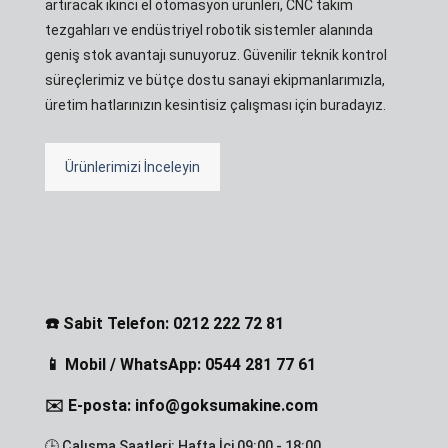
artıracak ikinci el otomasyon ürünleri, CNC takım
tezgahları ve endüstriyel robotik sistemler alanında
geniş stok avantajı sunuyoruz. Güvenilir teknik kontrol
süreçlerimiz ve bütçe dostu sanayi ekipmanlarımızla,
üretim hatlarınızın kesintisiz çalışması için buradayız.
Ürünlerimizi İnceleyin
☎️ Sabit Telefon: 0212 222 72 81
📱 Mobil / WhatsApp: 0544 281 77 61
✉️ E-posta: info@goksumakine.com
🕒 Çalışma Saatleri: Hafta İçi 09:00 - 18:00