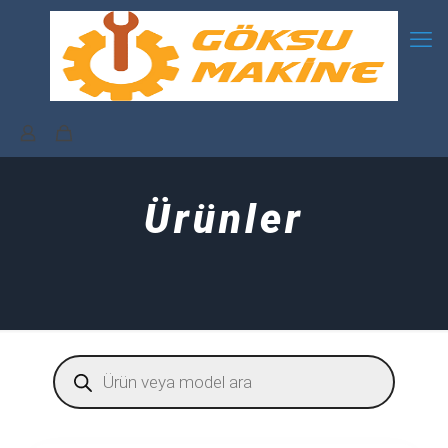
Ürünler
Products
search