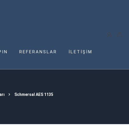
PIN
REFERANSLAR
İLETİŞİM
arı
Schmersal AES 1135