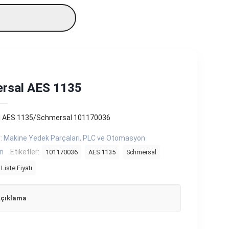
rsal AES 1135
 AES 1135/Schmersal 101170036
r:
Makine Yedek Parçaları
,
PLC ve Otomasyon
ri
Etiketler:
101170036
AES 1135
Schmersal
Liste Fiyatı
çıklama