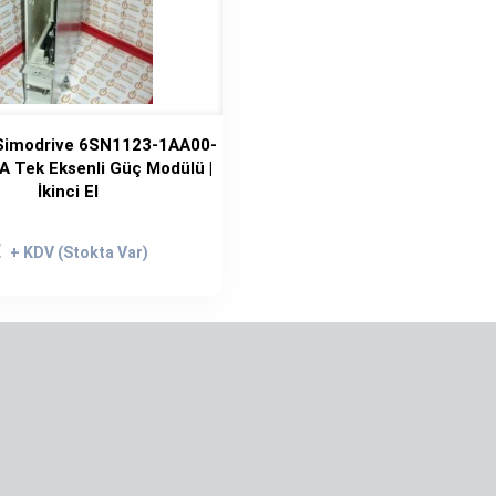
Simodrive 6SN1123-1AA00-
 Tek Eksenli Güç Modülü |
İkinci El
rijinal
iyat:
Şu
€
.599,00€.
andaki
fiyat:
1.549,00€.