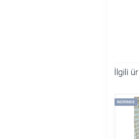
İlgili ü
İNDIRIMDE