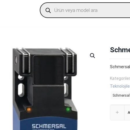
Products
search
Schme
Schmersal
Kategorile
Teknolojile
Schmersal 
A