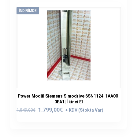
İNDIRIMDE
Power Modül Siemens Simodrive 6SN1124-1AA00-
0EA1 | İkinci El
Orijinal
Şu
1.799,00
€
1.849,00
€
fiyat:
andaki
1.849,00€.
fiyat:
1.799,00€.