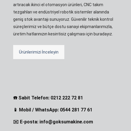
artıracak ikinci el otomasyon ürünleri, CNC takım
tezgahları ve endüstriyel robotik sistemler alanında
geniş stok avantajı sunuyoruz. Güvenilir teknik kontrol
süreçlerimiz ve bütçe dostu sanayi ekipmanlarımızla,
üretim hatlarınızın kesintisiz çalışması için buradayız.
Ürünlerimizi İnceleyin
☎️ Sabit Telefon: 0212 222 72 81
📱 Mobil / WhatsApp: 0544 281 77 61
✉️ E-posta: info@goksumakine.com