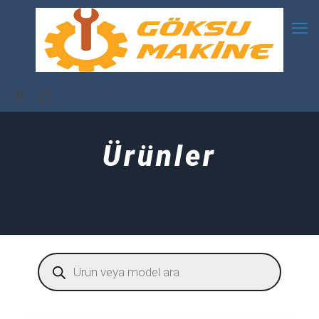
Ürünler
Products
search