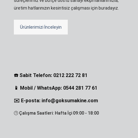
süreçlerimiz ve bütçe dostu sanayi ekipmanlarımızla,
üretim hatlarınızın kesintisiz çalışması için buradayız.
Ürünlerimizi İnceleyin
☎️ Sabit Telefon: 0212 222 72 81
📱 Mobil / WhatsApp: 0544 281 77 61
✉️ E-posta: info@goksumakine.com
🕒 Çalışma Saatleri: Hafta İçi 09:00 - 18:00