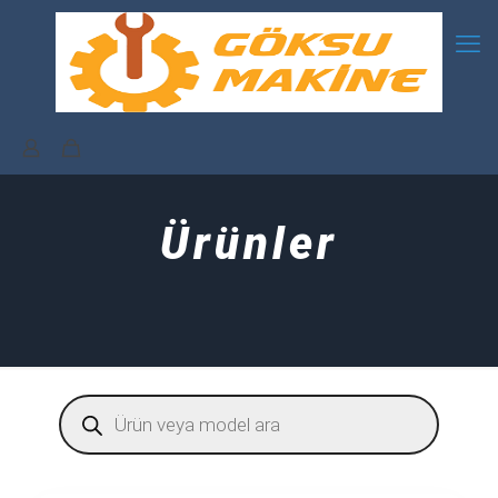
Ürünler
Products
search