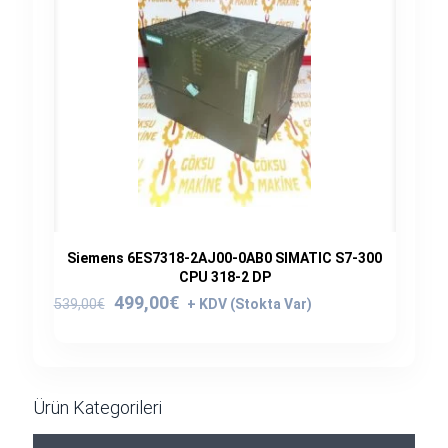
Siemens 6ES7318-2AJ00-0AB0 SIMATIC S7-300
CPU 318-2 DP
Orijinal
Şu
499,00
€
539,00
€
fiyat:
andaki
539,00€.
fiyat:
499,00€.
Ürün Kategorileri