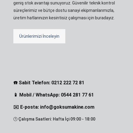
geniş stok avantajı sunuyoruz. Güvenilir teknik kontrol
süreçlerimiz ve bütçe dostu sanayi ekipmanlarımızla,
üretim hatlarınızın kesintisiz çalışması için buradayız.
Ürünlerimizi İnceleyin
☎️ Sabit Telefon: 0212 222 72 81
📱 Mobil / WhatsApp: 0544 281 77 61
✉️ E-posta: info@goksumakine.com
🕒 Çalışma Saatleri: Hafta İçi 09:00 - 18:00