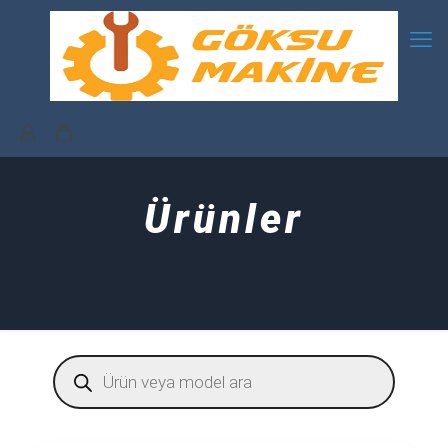
Ürünler
Products
search