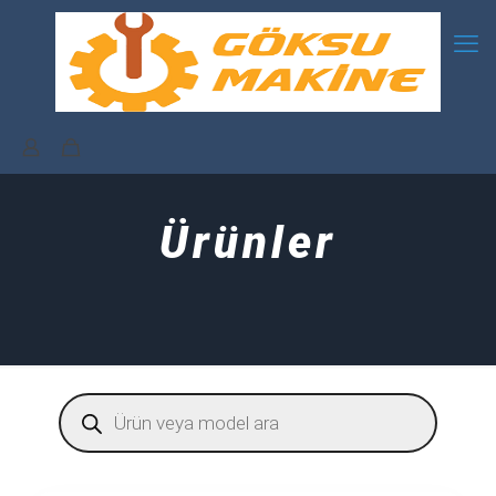
Ürünler
Products
search