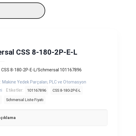
rsal CSS 8-180-2P-E-L
 CSS 8-180-2P-E-L/Schmersal 101167896
r:
Makine Yedek Parçaları
,
PLC ve Otomasyon
ri
Etiketler:
101167896
CSS 8-180-2P-E-L
Schmersal Liste Fiyatı
çıklama