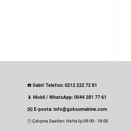
☎️ Sabit Telefon: 0212 222 72 81
📱 Mobil / WhatsApp: 0544 281 77 61
✉️ E-posta: info@goksumakine.com
🕒 Çalışma Saatleri: Hafta İçi 09:00 - 18:00