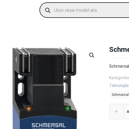
Products
search
Schme
Schmersal
Kategorile
Teknolojile
Schmersal
A