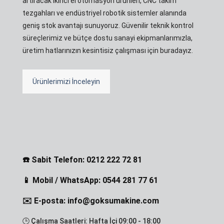
artıracak ikinci el otomasyon ürünleri, CNC takım
tezgahları ve endüstriyel robotik sistemler alanında
geniş stok avantajı sunuyoruz. Güvenilir teknik kontrol
süreçlerimiz ve bütçe dostu sanayi ekipmanlarımızla,
üretim hatlarınızın kesintisiz çalışması için buradayız.
Ürünlerimizi İnceleyin
☎️ Sabit Telefon: 0212 222 72 81
📱 Mobil / WhatsApp: 0544 281 77 61
✉️ E-posta: info@goksumakine.com
🕒 Çalışma Saatleri: Hafta İçi 09:00 - 18:00