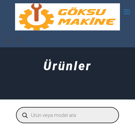
Ürünler
Products
search