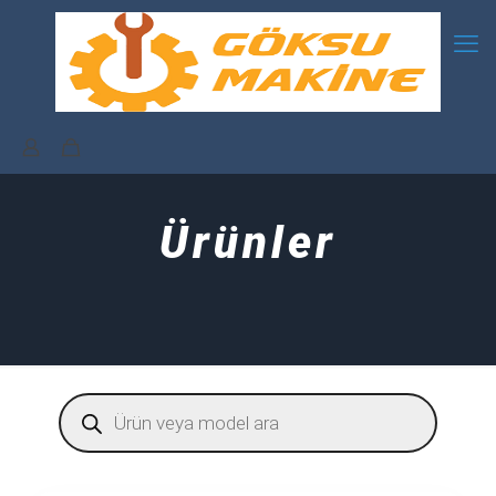
Ürünler
Products
search