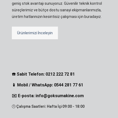
geniş stok avantajı sunuyoruz. Güvenilir teknik kontrol
süreçlerimiz ve bütçe dostu sanayi ekipmanlarımızla,
üretim hatlarınızın kesintisiz çalışması için buradayız.
Ürünlerimizi İnceleyin
☎️ Sabit Telefon: 0212 222 72 81
📱 Mobil / WhatsApp: 0544 281 77 61
✉️ E-posta: info@goksumakine.com
🕒 Çalışma Saatleri: Hafta İçi 09:00 - 18:00