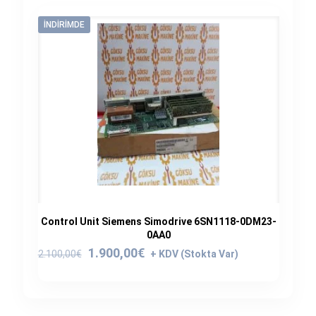
İNDIRIMDE
Control Unit Siemens Simodrive 6SN1118-0DM23-
0AA0
Orijinal
Şu
1.900,00
€
2.100,00
€
fiyat:
andaki
2.100,00€.
fiyat:
1.900,00€.