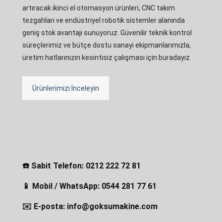
artıracak ikinci el otomasyon ürünleri, CNC takım
tezgahları ve endüstriyel robotik sistemler alanında
geniş stok avantajı sunuyoruz. Güvenilir teknik kontrol
süreçlerimiz ve bütçe dostu sanayi ekipmanlarımızla,
üretim hatlarınızın kesintisiz çalışması için buradayız.
Ürünlerimizi İnceleyin
☎️ Sabit Telefon: 0212 222 72 81
📱 Mobil / WhatsApp: 0544 281 77 61
✉️ E-posta: info@goksumakine.com