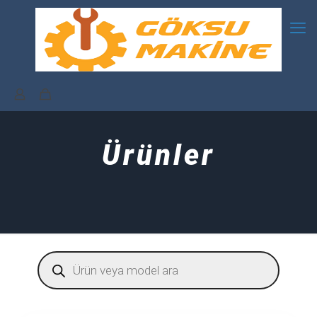
Ürünler
Products
search