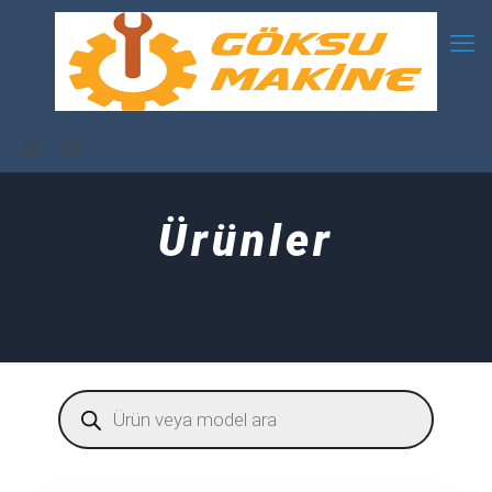
Ürünler
Products
search