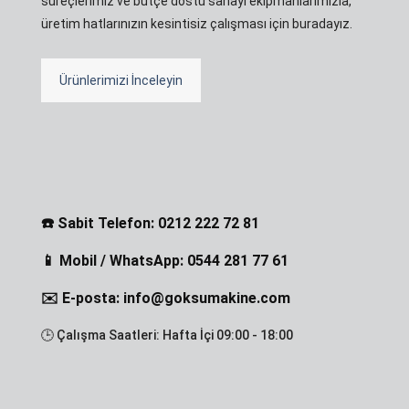
süreçlerimiz ve bütçe dostu sanayi ekipmanlarımızla,
üretim hatlarınızın kesintisiz çalışması için buradayız.
Ürünlerimizi İnceleyin
☎️ Sabit Telefon: 0212 222 72 81
📱 Mobil / WhatsApp: 0544 281 77 61
✉️ E-posta: info@goksumakine.com
🕒 Çalışma Saatleri: Hafta İçi 09:00 - 18:00