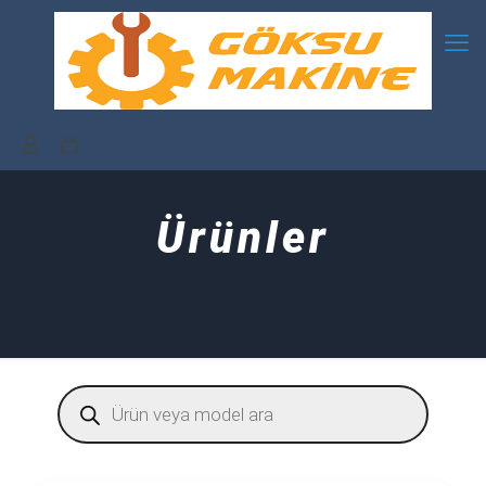
Ürünler
Products
search