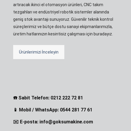
artıracak ikinci el otomasyon ürünleri, CNC takım
tezgahları ve endüstriyel robotik sistemler alanında
geniş stok avantajı sunuyoruz. Güvenilir teknik kontrol
süreçlerimiz ve bütçe dostu sanayi ekipmanlarımızla,
üretim hatlarınızın kesintisiz çalışması için buradayız.
Ürünlerimizi İnceleyin
☎️ Sabit Telefon: 0212 222 72 81
📱 Mobil / WhatsApp: 0544 281 77 61
✉️ E-posta: info@goksumakine.com