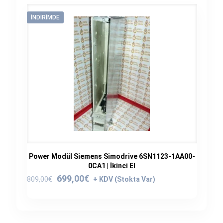
İNDIRIMDE
Power Modül Siemens Simodrive 6SN1123-1AA00-
0CA1 | İkinci El
Orijinal
Şu
699,00
€
809,00
€
fiyat:
andaki
809,00€.
fiyat:
699,00€.