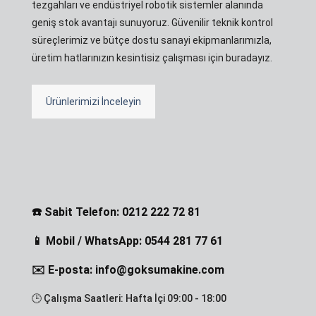
tezgahları ve endüstriyel robotik sistemler alanında
geniş stok avantajı sunuyoruz. Güvenilir teknik kontrol
süreçlerimiz ve bütçe dostu sanayi ekipmanlarımızla,
üretim hatlarınızın kesintisiz çalışması için buradayız.
Ürünlerimizi İnceleyin
☎️ Sabit Telefon: 0212 222 72 81
📱 Mobil / WhatsApp: 0544 281 77 61
✉️ E-posta: info@goksumakine.com
🕒 Çalışma Saatleri: Hafta İçi 09:00 - 18:00