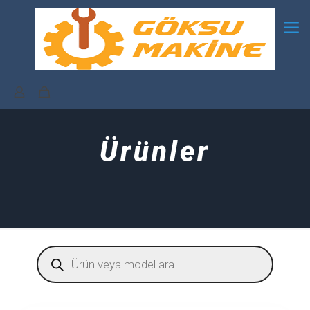
Ürünler
Products
search