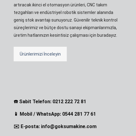
artıracak ikinci el otomasyon ürünleri, CNC takım
tezgahları ve endüstriyel robotik sistemler alanında
geniş stok avantajı sunuyoruz. Güvenilir teknik kontrol
süreçlerimiz ve bütçe dostu sanayi ekipmanlarımızla,
üretim hatlarınızın kesintisiz çalışması için buradayız.
Ürünlerimizi İnceleyin
☎️ Sabit Telefon: 0212 222 72 81
📱 Mobil / WhatsApp: 0544 281 77 61
✉️ E-posta: info@goksumakine.com