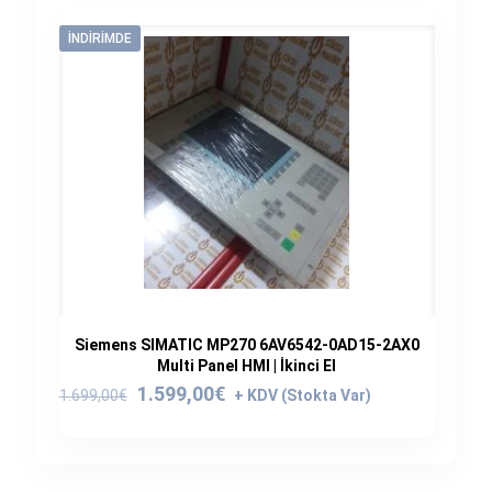
İNDIRIMDE
Siemens SIMATIC MP270 6AV6542-0AD15-2AX0
Multi Panel HMI | İkinci El
Orijinal
Şu
1.599,00
€
1.699,00
€
fiyat:
andaki
1.699,00€.
fiyat:
1.599,00€.