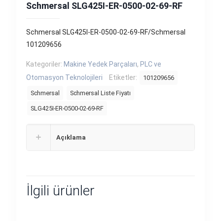
Schmersal SLG425I-ER-0500-02-69-RF
Schmersal SLG425I-ER-0500-02-69-RF/Schmersal
101209656
Kategoriler:
Makine Yedek Parçaları
,
PLC ve
Otomasyon Teknolojileri
Etiketler:
101209656
Schmersal
Schmersal Liste Fiyatı
SLG425I-ER-0500-02-69-RF
Açıklama
İlgili ürünler