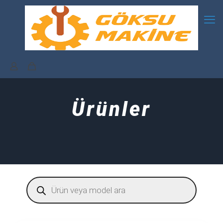
Ürünler
Products
search