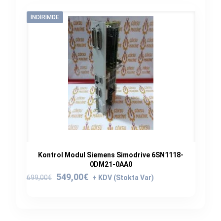
İNDIRIMDE
Kontrol Modul Siemens Simodrive 6SN1118-
0DM21-0AA0
Orijinal
Şu
549,00
€
699,00
€
fiyat:
andaki
699,00€.
fiyat:
549,00€.