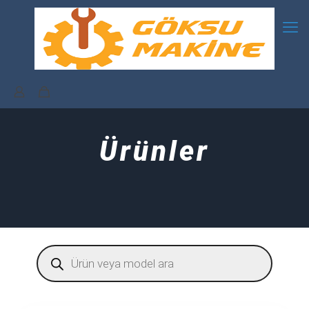
Ürünler
Products
search