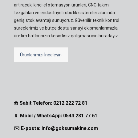
artıracak ikinci el otomasyon ürünleri, CNC takım
tezgahları ve endüstriyel robotik sistemler alanında
geniş stok avantajı sunuyoruz. Güvenilir teknik kontrol
süreçlerimiz ve bütçe dostu sanayi ekipmanlarımızla,
üretim hatlarınızın kesintisiz çalışması için buradayız.
Ürünlerimizi İnceleyin
☎️ Sabit Telefon: 0212 222 72 81
📱 Mobil / WhatsApp: 0544 281 77 61
✉️ E-posta: info@goksumakine.com