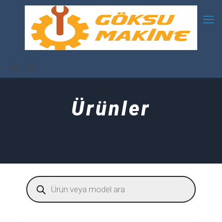
Ürünler
Products
search