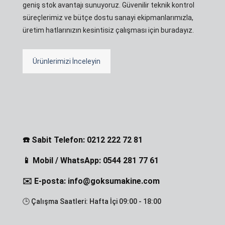
geniş stok avantajı sunuyoruz. Güvenilir teknik kontrol
süreçlerimiz ve bütçe dostu sanayi ekipmanlarımızla,
üretim hatlarınızın kesintisiz çalışması için buradayız.
Ürünlerimizi İnceleyin
☎️ Sabit Telefon: 0212 222 72 81
📱 Mobil / WhatsApp: 0544 281 77 61
✉️ E-posta: info@goksumakine.com
🕒 Çalışma Saatleri: Hafta İçi 09:00 - 18:00