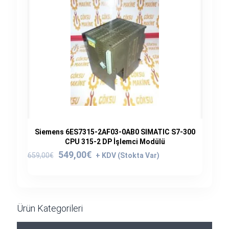
Siemens 6ES7315-2AF03-0AB0 SIMATIC S7-300
CPU 315-2 DP İşlemci Modülü
Orijinal
Şu
549,00
€
659,00
€
fiyat:
andaki
659,00€.
fiyat:
549,00€.
Ürün Kategorileri