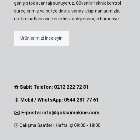
geniş stok avantajı sunuyoruz. Güvenilir teknik kontrol
süreçlerimiz ve bütçe dostu sanayi ekipmanlarımızla,
üretim hatlarınızın kesintisiz çalışması için buradayız.
Ürünlerimizi İnceleyin
☎️ Sabit Telefon: 0212 222 72 81
📱 Mobil / WhatsApp: 0544 281 77 61
✉️ E-posta: info@goksumakine.com
🕒 Çalışma Saatleri: Hafta İçi 09:00 - 18:00