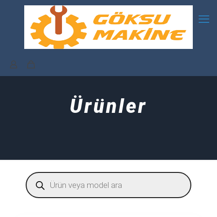
Ürünler
Products
search