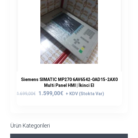
Siemens SIMATIC MP270 6AV6542-0AD15-2AX0
Multi Panel HMI | İkinci El
Orijinal
Şu
1.599,00
€
1.699,00
€
fiyat:
andaki
1.699,00€.
fiyat:
1.599,00€.
Ürün Kategorileri