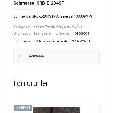
Schmersal SRB-E-204ST
Schmersal SRB-E-204ST/Schmersal 103009973
Kategoriler:
Makine Yedek Parçaları
,
PLC ve
Otomasyon Teknolojileri
Etiketler:
103009973
Schmersal
Schmersal Liste Fiyatı
SRB-E-204ST
Açıklama
İlgili ürünler
İNDIRIMDE