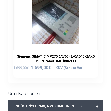
Siemens SIMATIC MP270 6AV6542-0AD15-2AX0
Multi Panel HMI | İkinci El
Orijinal
Şu
1.599,00
€
1.699,00
€
fiyat:
andaki
1.699,00€.
fiyat:
1.599,00€.
Ürün Kategorileri
+
ENDÜSTRİYEL PARÇA VE KOMPONENTLER