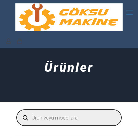
Ürünler
Products
search