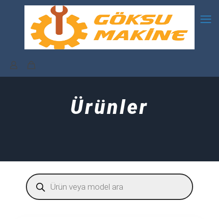
Ürünler
Products
search