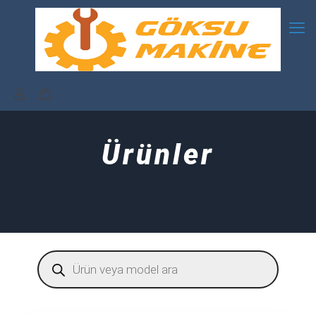
Ürünler
Products
search