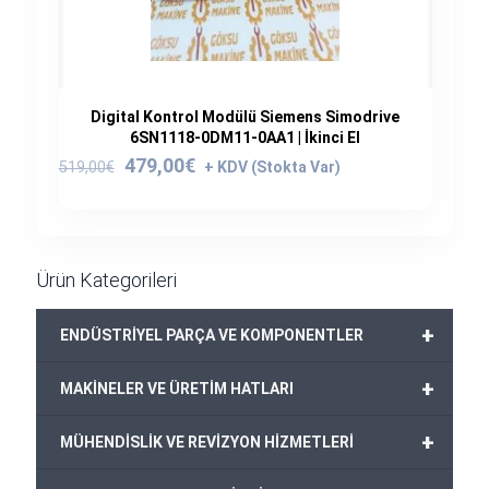
Digital Kontrol Modülü Siemens Simodrive
6SN1118-0DM11-0AA1 | İkinci El
Orijinal
Şu
479,00
€
519,00
€
fiyat:
andaki
519,00€.
fiyat:
479,00€.
Ürün Kategorileri
+
ENDÜSTRİYEL PARÇA VE KOMPONENTLER
+
MAKİNELER VE ÜRETİM HATLARI
+
MÜHENDİSLİK VE REVİZYON HİZMETLERİ