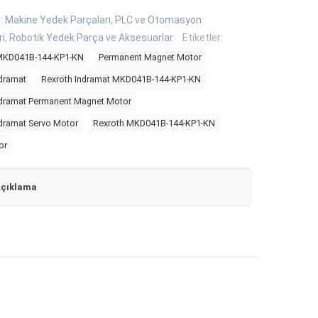
r:
Makine Yedek Parçaları
,
PLC ve Otomasyon
ri
,
Robotik Yedek Parça ve Aksesuarlar
Etiketler:
MKD041B-144-KP1-KN
Permanent Magnet Motor
ndramat
Rexroth Indramat MKD041B-144-KP1-KN
ndramat Permanent Magnet Motor
ndramat Servo Motor
Rexroth MKD041B-144-KP1-KN
or
çıklama