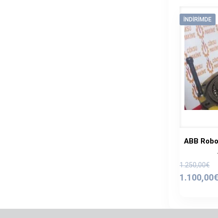
İNDIRIMDE
ABB Robo
O
1.250,00
€
f
1.100,00
1