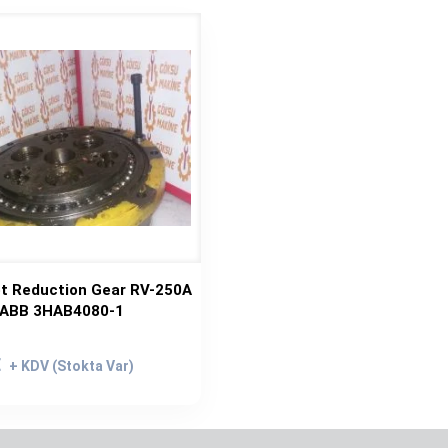
t Reduction Gear RV-250A
ABB 3HAB4080-1
rijinal
iyat:
Şu
€
.250,00€.
andaki
fiyat:
1.100,00€.