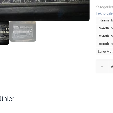
Kategorile
Teknolojile
Indramat 
Rexroth I
Rexroth I
Rexroth I
Servo Mot
A
rünler