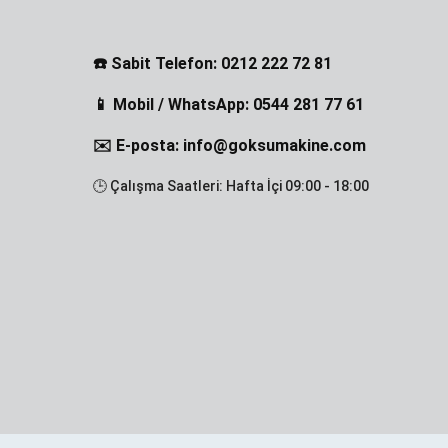
☎️ Sabit Telefon: 0212 222 72 81
📱 Mobil / WhatsApp: 0544 281 77 61
✉️ E-posta: info@goksumakine.com
🕒 Çalışma Saatleri: Hafta İçi 09:00 - 18:00