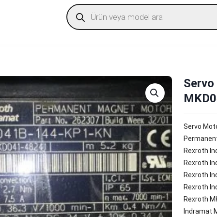
Products
search
Servo
MKD0
Servo Mot
Permanent
Rexroth I
Rexroth I
Rexroth I
Rexroth I
Rexroth M
Indramat 