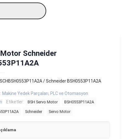
 Motor Schneider
553P11A2A
 SCHBSH0553P11A2A / Schneider BSH0553P11A2A
r:
Makine Yedek Parçaları
,
PLC ve Otomasyon
ri
Etiketler:
BSH Servo Motor
BSH0553P11A2A
53P11A2A
Schneider
Servo Motor
çıklama