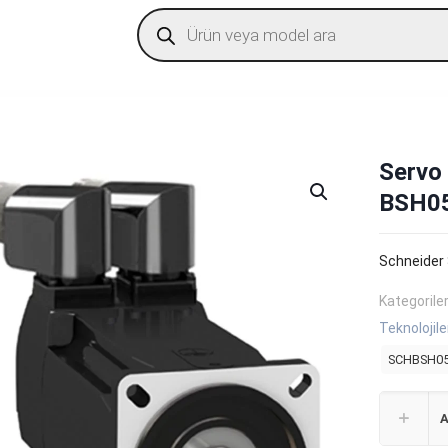
Products
search
Servo
BSH0
Schneider
Kategorile
Teknolojile
SCHBSH05
A