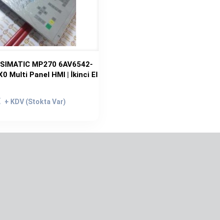
 SIMATIC MP270 6AV6542-
 Multi Panel HMI | İkinci El
rijinal
iyat:
Şu
€
.699,00€.
andaki
fiyat:
1.599,00€.