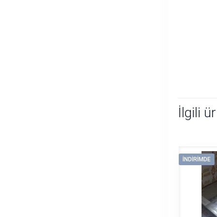
İlgili ü
İNDIRIMDE