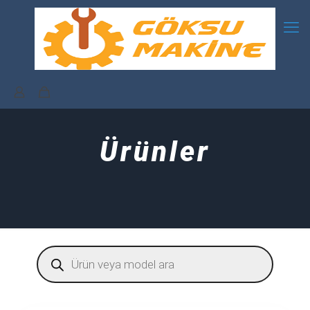
Ürünler
Products
search