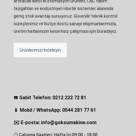
artıracak ikinci el otomasyon ürünleri, CNC takım
tezgahları ve endüstriyel robotik sistemler alanında
geniş stok avantajı sunuyoruz. Güvenilir teknik kontrol
süreçlerimiz ve bütçe dostu sanayi ekipmanlarımızla,
üretim hatlarınızın kesintisiz çalışması için buradayız.
Ürünlerimizi İnceleyin
☎️ Sabit Telefon: 0212 222 72 81
📱 Mobil / WhatsApp: 0544 281 77 61
✉️ E-posta: info@goksumakine.com
🕒 Çalışma Saatleri: Hafta İçi 09:00 - 18:00