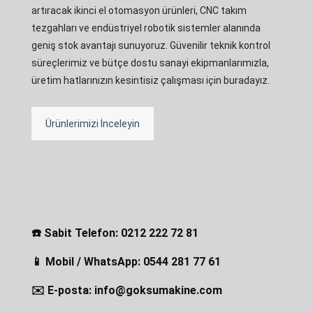
artıracak ikinci el otomasyon ürünleri, CNC takım
tezgahları ve endüstriyel robotik sistemler alanında
geniş stok avantajı sunuyoruz. Güvenilir teknik kontrol
süreçlerimiz ve bütçe dostu sanayi ekipmanlarımızla,
üretim hatlarınızın kesintisiz çalışması için buradayız.
Ürünlerimizi İnceleyin
☎️ Sabit Telefon: 0212 222 72 81
📱 Mobil / WhatsApp: 0544 281 77 61
✉️ E-posta: info@goksumakine.com