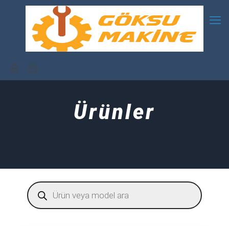
Ürünler
Products
search