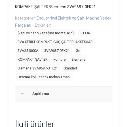
KOMPAKT ŞALTER/Siemens 3VA9687-0FK21
Kategoriler:
Endüstriyel Elektrik ve Şalt
,
Makine Yedek
Parçaları
Etiketler:
(kapı ve pano kapağına montaj için)
1000A
3VA SERİSİ KOMPAKT GÜÇ ŞALTERİ AKSESUARI
3VA25 (800A
3VA9687-0FK21
Gri
KOMPAKT ŞALTER
komple
Siemens
Siemens 3VA9687-0FK21
Standart
Uzatma kollu tahrik mekanizması
Açıklama
İlgili ürünler