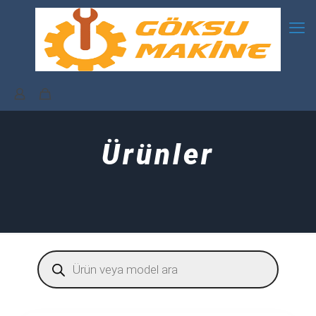
Ürünler
Products
search