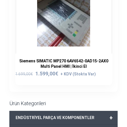
Siemens SIMATIC MP270 6AV6542-0AD15-2AX0
Multi Panel HMI | İkinci El
Orijinal
Şu
1.599,00
€
1.699,00
€
fiyat:
andaki
1.699,00€.
fiyat:
1.599,00€.
Ürün Kategorileri
+
ENDÜSTRİYEL PARÇA VE KOMPONENTLER