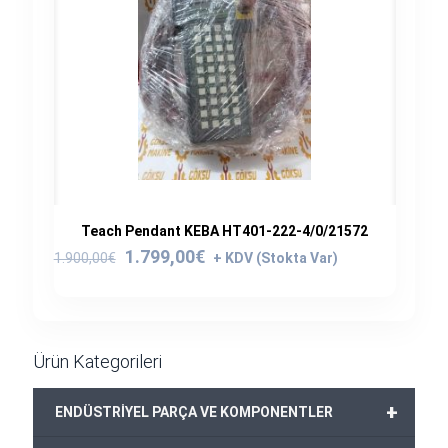
Teach Pendant KEBA HT401-222-4/0/21572
Orijinal
Şu
1.799,00
€
1.900,00
€
fiyat:
andaki
1.900,00€.
fiyat:
1.799,00€.
Ürün Kategorileri
+
ENDÜSTRİYEL PARÇA VE KOMPONENTLER