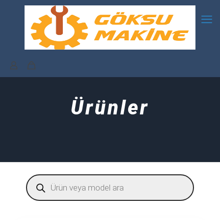
Ürünler
Products
search