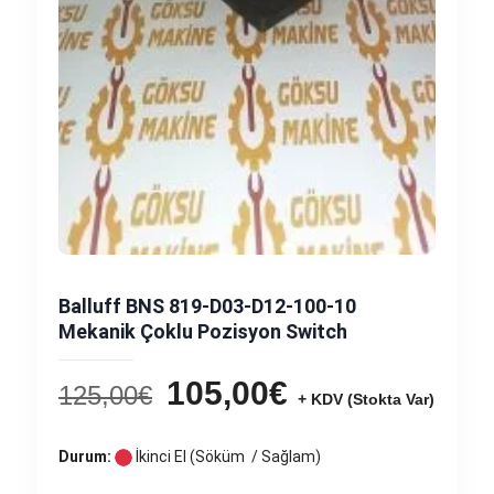
Balluff BNS 819-D03-D12-100-10
Mekanik Çoklu Pozisyon Switch
Orijinal
Şu
105,00
€
125,00
€
fiyat:
and
125,00€.
fiyat
Durum:
İkinci El (Söküm / Sağlam)
105