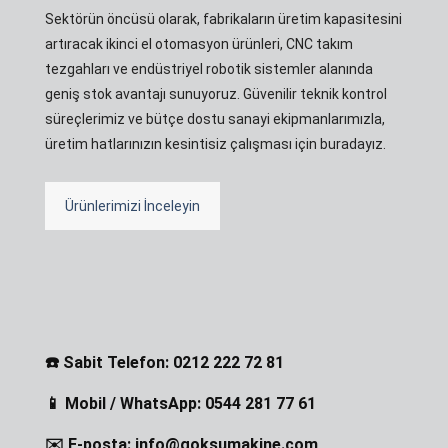
Sektörün öncüsü olarak, fabrikaların üretim kapasitesini
artıracak ikinci el otomasyon ürünleri, CNC takım
tezgahları ve endüstriyel robotik sistemler alanında
geniş stok avantajı sunuyoruz. Güvenilir teknik kontrol
süreçlerimiz ve bütçe dostu sanayi ekipmanlarımızla,
üretim hatlarınızın kesintisiz çalışması için buradayız.
Ürünlerimizi İnceleyin
☎️ Sabit Telefon: 0212 222 72 81
📱 Mobil / WhatsApp: 0544 281 77 61
✉️ E-posta: info@goksumakine.com