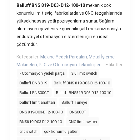
Balluff BNS 819-D03-D12-100-10
mekanik çok
konumlu limit sviç, fabrikalarda ve CNC tezgahlarında
yüksek hassasiyetli pozisyonlama sunar. Sağlam
alüminyum gövdesi ve güvenilir şalt mekanizmasıyla
endüstriyel otomasyon sistemleri için en ideal
çözümdür.
Kategoriler:
Makine Yedek Parçaları
,
Metal İşleme
Makineleri
,
PLC ve Otomasyon Teknolojileri
Etiketler:
• Otomasyon yedek parça
3lü limit switch
Balluff BNS 819
Balluff BNS 819-D03-D12-100-10
Balluff BNS00CT
Balluff BNS819-D03-D12-100-10
balluff limit anahtarı
Balluff Türkiye
BNS 819-D03-D12-100-10
BNS00CT
BNS819-D03-D12-100-10
CNC limit switch
cnc switch
çok konumlu şalter