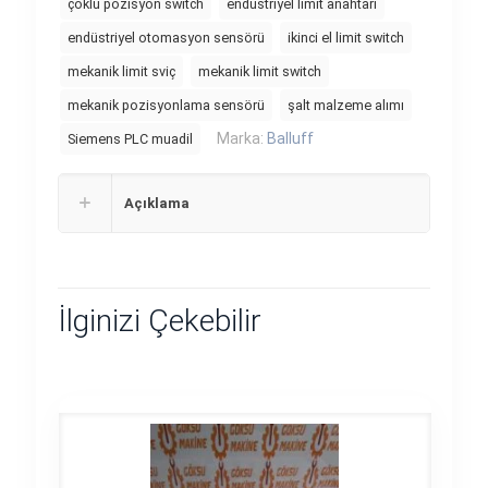
çoklu pozisyon switch
endüstriyel limit anahtarı
endüstriyel otomasyon sensörü
ikinci el limit switch
mekanik limit sviç
mekanik limit switch
mekanik pozisyonlama sensörü
şalt malzeme alımı
Marka:
Balluff
Siemens PLC muadil
Açıklama
İlginizi Çekebilir