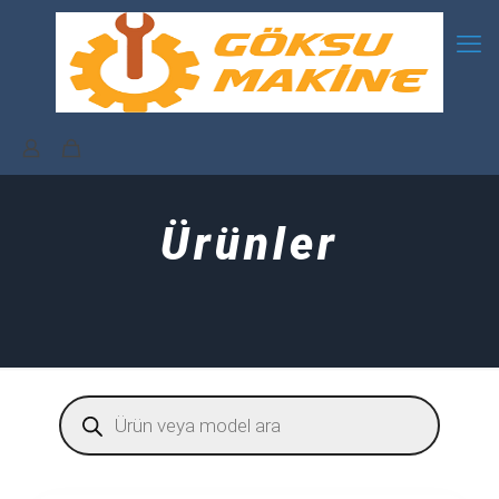
Ürünler
Products
search