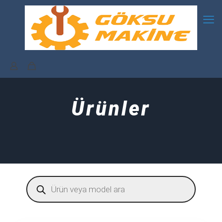
Ürünler
Products
search