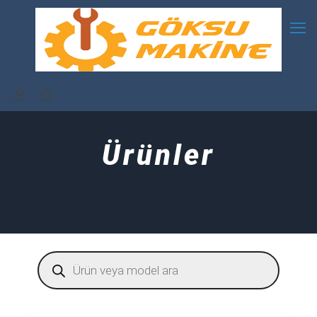
Ürünler
Products
search