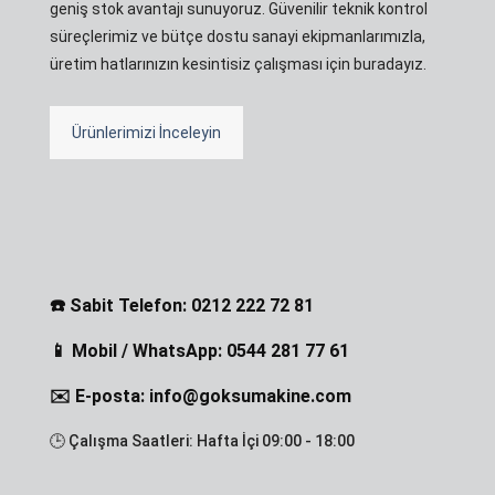
geniş stok avantajı sunuyoruz. Güvenilir teknik kontrol
süreçlerimiz ve bütçe dostu sanayi ekipmanlarımızla,
üretim hatlarınızın kesintisiz çalışması için buradayız.
Ürünlerimizi İnceleyin
☎️ Sabit Telefon: 0212 222 72 81
📱 Mobil / WhatsApp: 0544 281 77 61
✉️ E-posta: info@goksumakine.com
🕒 Çalışma Saatleri: Hafta İçi 09:00 - 18:00