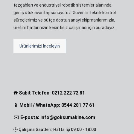
tezgahları ve endüstriyel robotik sistemler alanında
geniş stok avantajı sunuyoruz. Güvenilir teknik kontrol
süreçlerimiz ve bütçe dostu sanayi ekipmanlarımızla,
üretim hatlarınızın kesintisiz çalışması için buradayız.
Ürünlerimizi İnceleyin
☎️ Sabit Telefon: 0212 222 72 81
📱 Mobil / WhatsApp: 0544 281 77 61
✉️ E-posta: info@goksumakine.com
🕒 Çalışma Saatleri: Hafta İçi 09:00 - 18:00