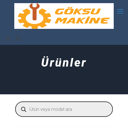
Ürünler
Products
search