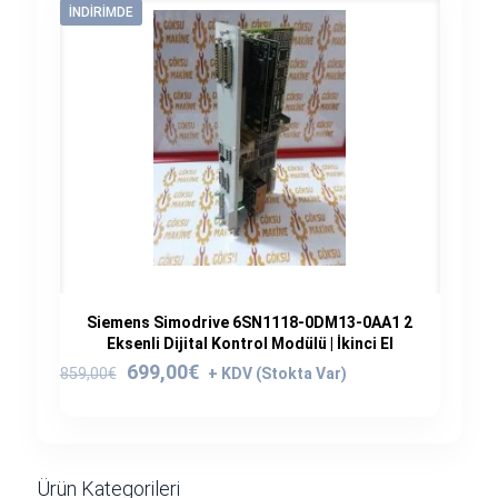
İNDIRIMDE
Siemens Simodrive 6SN1118-0DM13-0AA1 2
Eksenli Dijital Kontrol Modülü | İkinci El
Orijinal
Şu
699,00
€
859,00
€
fiyat:
andaki
859,00€.
fiyat:
699,00€.
Ürün Kategorileri