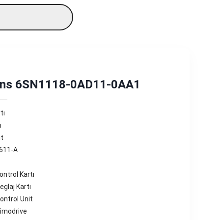
ns 6SN1118-0AD11-0AA1
tı
ı
it
 611-A
ntrol Kartı
glaj Kartı
ntrol Unit
imodrive