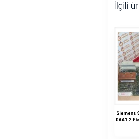
İlgili ü
Siemens 
0AA1 2 Eks