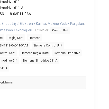
imodrive 611
imodrive 611-A
6SN1118-0AD11-0AA1
r:
Endüstriyel Elektronik Kartlar
,
Makine Yedek Parçaları
,
masyon Teknolojileri
Etiketler:
Control Unit
tı
Reglaj Kartı
Siemens
6SN1118-0AD11-0AA1
Siemens Control Unit
ntrol Kartı
Siemens Reglaj Kartı
Siemens Simodrive
imodrive 611
Siemens Simodrive 611-A
 611-A
çıklama