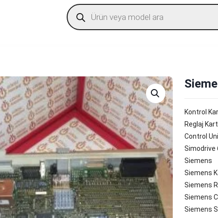
Products
search
Sieme
Kontrol Kar
Reglaj Kart
Control Un
Simodrive
Siemens
Siemens Ko
Siemens Re
Siemens Co
Siemens S