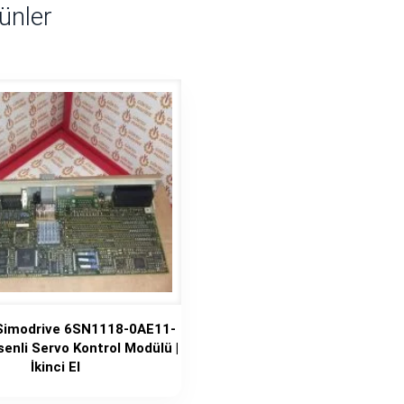
rünler
Simodrive 6SN1118-0AE11-
enli Servo Kontrol Modülü |
İkinci El