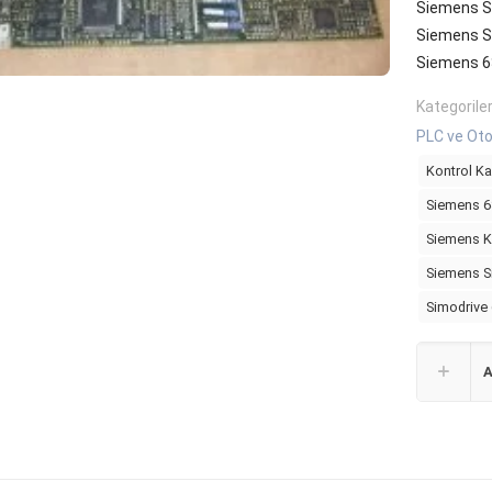
Siemens S
Siemens S
Siemens 
Kategorile
PLC ve Oto
Kontrol Kar
Siemens 
Siemens Ko
Siemens S
Simodrive
A