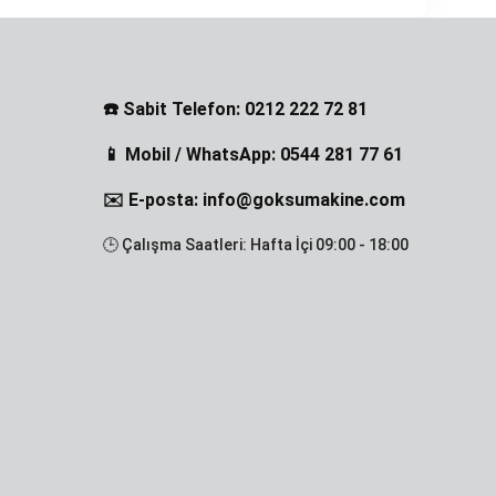
☎️ Sabit Telefon: 0212 222 72 81
📱 Mobil / WhatsApp: 0544 281 77 61
✉️ E-posta: info@goksumakine.com
🕒 Çalışma Saatleri: Hafta İçi 09:00 - 18:00