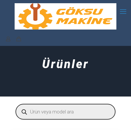
Ürünler
Products
search