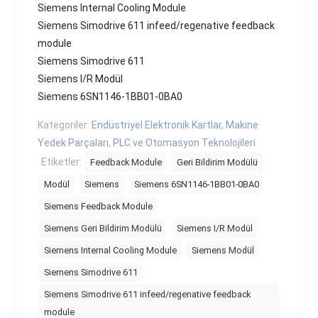
Siemens Internal Cooling Module
Siemens Simodrive 611 infeed/regenative feedback
module
Siemens Simodrive 611
Siemens I/R Modül
Siemens 6SN1146-1BB01-0BA0
Kategoriler:
Endüstriyel Elektronik Kartlar
,
Makine
Yedek Parçaları
,
PLC ve Otomasyon Teknolojileri
Etiketler:
Feedback Module
Geri Bildirim Modülü
Modül
Siemens
Siemens 6SN1146-1BB01-0BA0
Siemens Feedback Module
Siemens Geri Bildirim Modülü
Siemens I/R Modül
Siemens Internal Cooling Module
Siemens Modül
Siemens Simodrive 611
Siemens Simodrive 611 infeed/regenative feedback
module