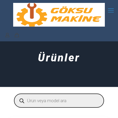
Ürünler
Products
search