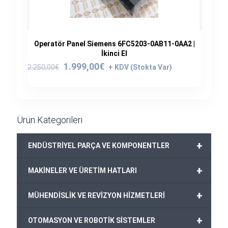
Operatör Panel Siemens 6FC5203-0AB11-0AA2 |
İkinci El
Orijinal
Şu
1.999,00
€
2.250,00
€
fiyat:
andaki
2.250,00€.
fiyat:
1.999,00€.
Ürün Kategorileri
+
ENDÜSTRİYEL PARÇA VE KOMPONENTLER
+
MAKİNELER VE ÜRETİM HATLARI
+
MÜHENDİSLİK VE REVİZYON HİZMETLERİ
+
OTOMASYON VE ROBOTİK SİSTEMLER