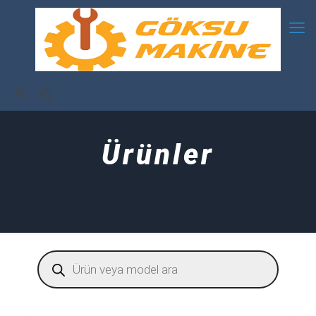
Ürünler
Products
search