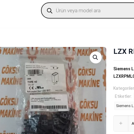
Products
search
LZX R
Siemens 
LZXRPML
Kategorile
Etiketler:
Siemens 
A