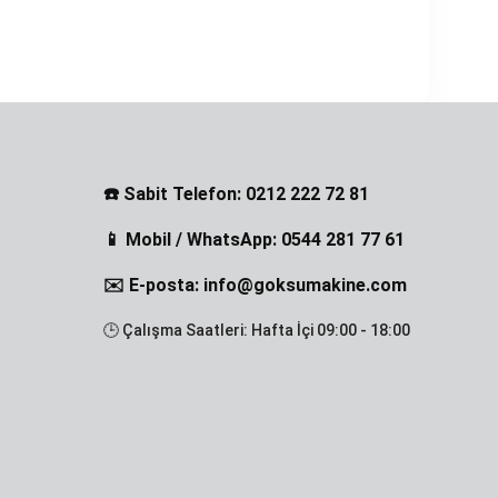
☎️ Sabit Telefon: 0212 222 72 81
📱 Mobil / WhatsApp: 0544 281 77 61
✉️ E-posta: info@goksumakine.com
🕒 Çalışma Saatleri: Hafta İçi 09:00 - 18:00