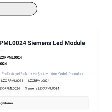
PML0024 Siemens Led Module
LZXRPML0024
0024
r:
Endüstriyel Elektrik ve Şalt
,
Makine Yedek Parçaları
LZX-RPML0024
LZXRPML0024
LZX-RPML0024
Siemens LZXRPML0024
çıklama