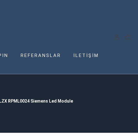
PIN
REFERANSLAR
İLETİŞİM
LZX RPML0024 Siemens Led Module