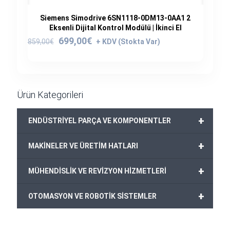
Siemens Simodrive 6SN1118-0DM13-0AA1 2
Eksenli Dijital Kontrol Modülü | İkinci El
Orijinal
Şu
699,00
€
859,00
€
fiyat:
andaki
859,00€.
fiyat:
699,00€.
Ürün Kategorileri
+
ENDÜSTRİYEL PARÇA VE KOMPONENTLER
+
MAKİNELER VE ÜRETİM HATLARI
+
MÜHENDİSLİK VE REVİZYON HİZMETLERİ
+
OTOMASYON VE ROBOTİK SİSTEMLER