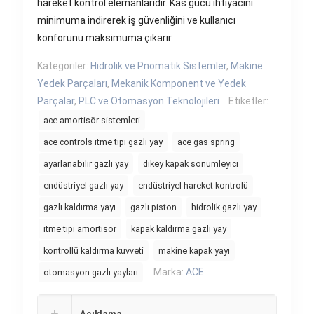
hareket kontrol elemanlarıdır. Kas gücü ihtiyacını
minimuma indirerek iş güvenliğini ve kullanıcı
konforunu maksimuma çıkarır.
Kategoriler:
Hidrolik ve Pnömatik Sistemler
,
Makine
Yedek Parçaları
,
Mekanik Komponent ve Yedek
Parçalar
,
PLC ve Otomasyon Teknolojileri
Etiketler:
ace amortisör sistemleri
ace controls itme tipi gazlı yay
ace gas spring
ayarlanabilir gazlı yay
dikey kapak sönümleyici
endüstriyel gazlı yay
endüstriyel hareket kontrolü
gazlı kaldırma yayı
gazlı piston
hidrolik gazlı yay
itme tipi amortisör
kapak kaldırma gazlı yay
kontrollü kaldırma kuvveti
makine kapak yayı
Marka:
ACE
otomasyon gazlı yayları
Açıklama