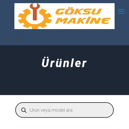
Ürünler
Products
search