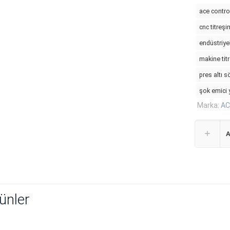
ace contro
cnc titreşi
endüstriye
makine tit
pres altı
şok emici 
Marka:
AC
A
rünler