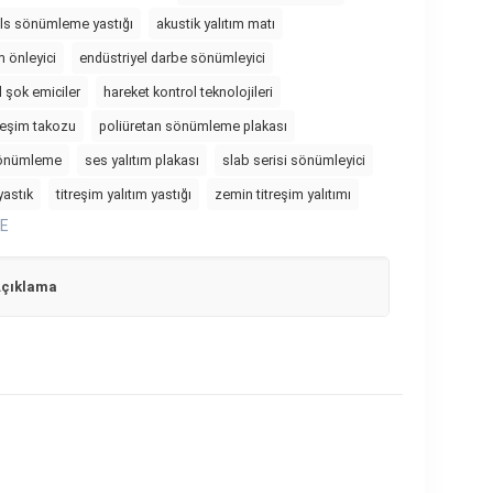
ls sönümleme yastığı
akustik yalıtım matı
m önleyici
endüstriyel darbe sönümleyici
l şok emiciler
hareket kontrol teknolojileri
reşim takozu
poliüretan sönümleme plakası
 sönümleme
ses yalıtım plakası
slab serisi sönümleyici
yastık
titreşim yalıtım yastığı
zemin titreşim yalıtımı
E
çıklama