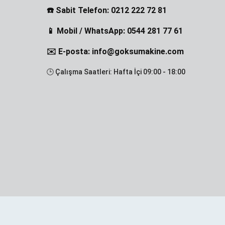
☎️ Sabit Telefon: 0212 222 72 81
📱 Mobil / WhatsApp: 0544 281 77 61
✉️ E-posta: info@goksumakine.com
🕒 Çalışma Saatleri: Hafta İçi 09:00 - 18:00