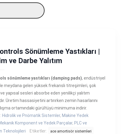
ntrols Sönümleme Yastıkları |
im ve Darbe Yalıtım
ols sönümleme yastıkları (damping pads)
, endüstriyel
e meydana gelen yüksek frekanslı titreşimleri, şok
 ve yapısal sesleri absorbe eden yenilikçi yalıtım
ır. Üretim hassasiyetini artırırken zemin hasarlarını
alışma ortamındaki gürültüyü minimuma indirir.
r:
Hidrolik ve Pnömatik Sistemler
,
Makine Yedek
Mekanik Komponent ve Yedek Parçalar
,
PLC ve
Teknolojileri
Etiketler:
ace amortisör sistemleri