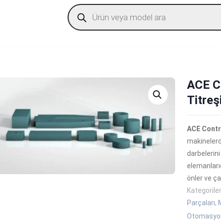
Products
search
ACE Co
Titreş
ACE Contr
makinelerd
darbelerini
elemanlarıd
önler ve ç
Kategorile
Parçaları
,
Otomasyon 