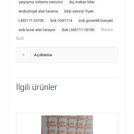
çarpışma önleme sensörü
dış mekan lidar
endüstriyel alan tarama
lidar sensör fiyatı
LMS111-10100
Sick 1041114
sick güvenlik bariyeri
Marka:
sick lazer alan tarayıcı
Sick LMS111-10100
Sick
Açıklama
İlgili ürünler