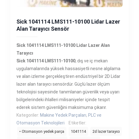
Sick 1041114 LMS111-10100 Lidar Lazer
Alan Tarayıcı Sensör
Sick 1041114 LMS111-10100 Lidar Lazer Alan
Tarayıcı
Sick 1041114 LMS111-10100
, dış ve iç mekan
uygulamalarında yüksek hassasiyetli nesne algılama
ve alan izleme gerçekleştiren endüstriyel bir 2D Lidar
lazer alan tarayıcı sensördür. Güçlü lazer ölçüm
teknolojisi sayesinde tanımlanan güvenlik veya uyarı
bölgelerindeki ihlalleri milisaniyeler içinde tespit
ederek sistem güvenliğini maksimuma çıkarır.
Kategoriler:
Makine Yedek Parçaları
,
PLC ve
Otomasyon Teknolojileri
Etiketler:
• Otomasyon yedek parça
1041114
2d lazer tarayıcı