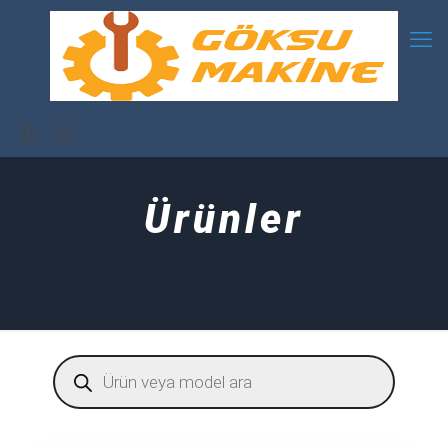
Ürünler
Products
search