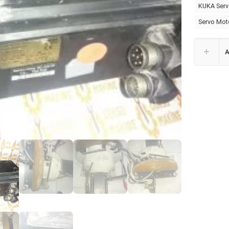
KUKA Serv
Servo Mot
A