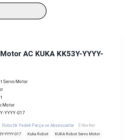
 Motor AC KUKA KK53Y-YYYY-
t Servo Motor
or
t
o Motor
3Y-YYYY-017
r:
Robotik Yedek Parça ve Aksesuarlar
Etiketler:
Y-YYYY-017
Kuka Robot
KUKA Robot Servo Motor