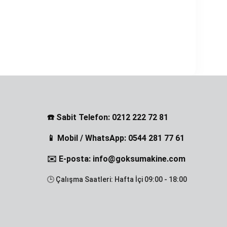
☎️ Sabit Telefon: 0212 222 72 81
📱 Mobil / WhatsApp: 0544 281 77 61
✉️ E-posta: info@goksumakine.com
🕒 Çalışma Saatleri: Hafta İçi 09:00 - 18:00