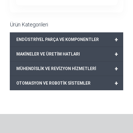
fiyat:
andaki
1.599,00€.
fiyat:
1.549,00€.
Ürün Kategorileri
+
ENDÜSTRİYEL PARÇA VE KOMPONENTLER
+
MAKİNELER VE ÜRETİM HATLARI
+
MÜHENDİSLİK VE REVİZYON HİZMETLERİ
+
OTOMASYON VE ROBOTİK SİSTEMLER