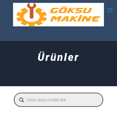
Ürünler
Products
search