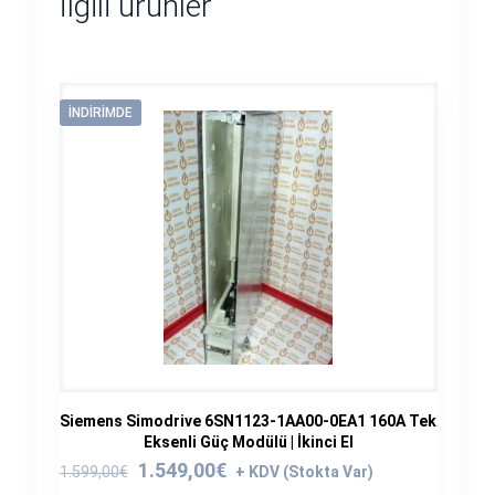
İlgili ürünler
İNDIRIMDE
Siemens Simodrive 6SN1123-1AA00-0EA1 160A Tek
Eksenli Güç Modülü | İkinci El
Orijinal
Şu
1.549,00
€
1.599,00
€