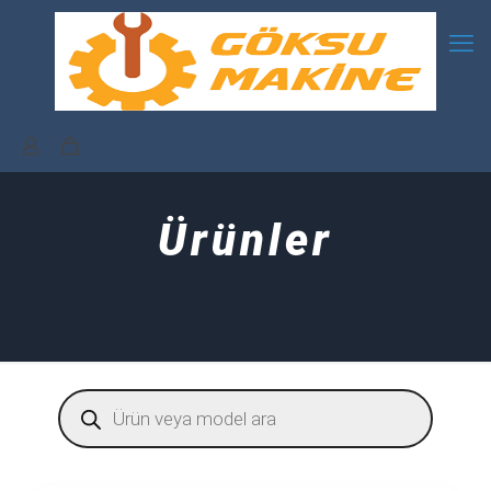
Ürünler
Products
search