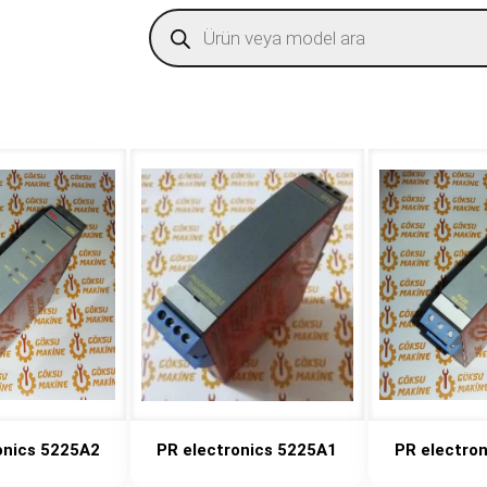
Products
search
onics 5225A2
PR electronics 5225A1
PR electro