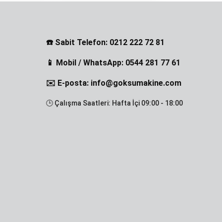
☎️ Sabit Telefon: 0212 222 72 81
📱 Mobil / WhatsApp: 0544 281 77 61
✉️ E-posta: info@goksumakine.com
🕒 Çalışma Saatleri: Hafta İçi 09:00 - 18:00